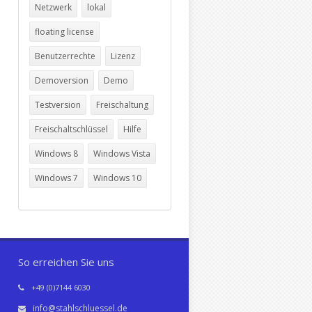
Netzwerk
lokal
floating license
Benutzerrechte
Lizenz
Demoversion
Demo
Testversion
Freischaltung
Freischaltschlüssel
Hilfe
Windows 8
Windows Vista
Windows 7
Windows 10
So erreichen Sie uns
+49 (0)7144 6030
info@stahlschluessel.de