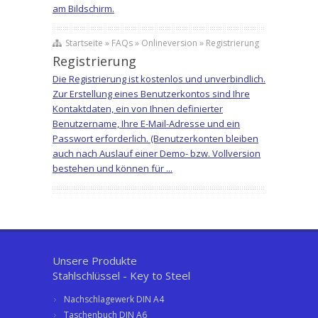
am Bildschirm.
Startseite » FAQs » Onlineversion » Registrierung
Registrierung
Die Registrierung ist kostenlos und unverbindlich.
Zur Erstellung eines Benutzerkontos sind Ihre
Kontaktdaten, ein von Ihnen definierter
Benutzername, Ihre E-Mail-Adresse und ein
Passwort erforderlich. (Benutzerkonten bleiben
auch nach Auslauf einer Demo- bzw. Vollversion
bestehen und können für ...
Unsere Produkte
Stahlschlüssel - Key to Steel
Nachschlagewerk DIN A4
Taschenbuch DIN A6