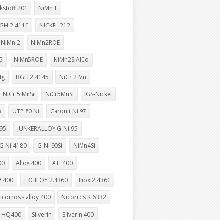
kstoff 201
NiMn 1
GH 2.4110
NICKEL 212
NiMn 2
NiMn2ROE
5
NiMn5ROE
NiMn2SiAlCo
Mg
BGH 2.4145
NiCr 2 Mn
NiCr 5 MnSi
NiCr5MnSi
IGS-Nickel
3
UTP 80 Ni
Caronit Ni 97
 95
JUNKERALLOY G-Ni 95
G Ni 4180
G-Ni 90Si
NiMn4Si
00
Alloy 400
ATI 400
 400
ERGILOY 2.4360
Inox 2.4360
icorros - alloy 400
Nicorros K 6332
 HQ400
Silverin
Silverin 400