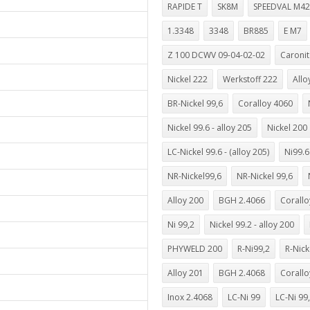
RAPIDE T
SK8M
SPEEDVAL M42
1.3348
3348
BR885
E M7
Z 100 DCWV 09-04-02-02
Caronit
Nickel 222
Werkstoff 222
Allo
BR-Nickel 99,6
Coralloy 4060
Nickel 99.6 - alloy 205
Nickel 200
LC-Nickel 99.6 - (alloy 205)
Ni99.6
NR-Nickel99,6
NR-Nickel 99,6
Alloy 200
BGH 2.4066
Corallo
Ni 99,2
Nickel 99.2 - alloy 200
PHYWELD 200
R-Ni99,2
R-Nick
Alloy 201
BGH 2.4068
Corallo
Inox 2.4068
LC-Ni 99
LC-Ni 99