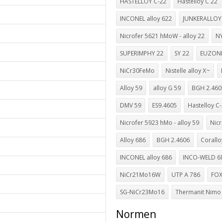
HASTELLOY C-22
Hastelloy C 22
INCONEL alloy 622
JUNKERALLOY
Nicrofer 5621 hMoW - alloy 22
N
SUPERIMPHY 22
SY 22
EUZONI
NiCr30FeMo
Nistelle alloy X~
Alloy 59
alloy G 59
BGH 2.460
DMV 59
ES9.4605
Hastelloy C
Nicrofer 5923 hMo - alloy 59
Nicr
Alloy 686
BGH 2.4606
Corallo
INCONEL alloy 686
INCO-WELD 6
NiCr21Mo16W
UTP A 786
FOX
SG-NiCr23Mo16
Thermanit Nimo
Normen