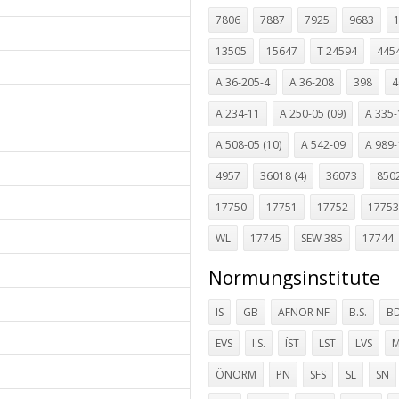
7806
7887
7925
9683
13505
15647
T 24594
4454
A 36-205-4
A 36-208
398
4
A 234-11
A 250-05 (09)
A 335-
A 508-05 (10)
A 542-09
A 989-
4957
36018 (4)
36073
850
17750
17751
17752
17753
WL
17745
SEW 385
17744
Normungsinstitute
IS
GB
AFNOR NF
B.S.
B
EVS
I.S.
ÍST
LST
LVS
M
ÖNORM
PN
SFS
SL
SN