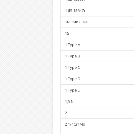
1 (IS 15647)
1Ni3Mn2CuAl
1S
1 Type A
1 Type B
1 Type C
1 Type D
1 Type E
1,5 Ni
2
2 1/4Cr1Mo