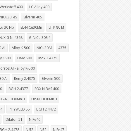
Werkstoff 400
LC Alloy 400
NiCu30FeS
Silverin 405
Cu 30 Nb
EL-NiCu30Mn
UTP 80 M
DUX G Ni 4368
G-NiCu 30Si4
0 Al
Alloy K-500
NiCu30Al
4375
oy K500
DMV 500
Inox 2.4375
orros Al - alloy K-500
30 Al
Remy 2.4375
Silverin 500
00
BGH 2.4377
FOX NIBAS 400
SG-NiCu30MnTi
UP-NiCu30MnTi
44
PHYWELD 55
BGH 2.4472
Dilaton 51
NiFe46
BGH 2.4478
N 52
N52
NiFe47