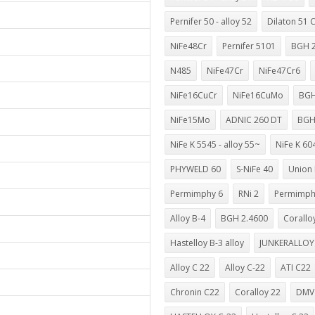
Pernifer 50 - alloy 52
Dilaton 51 
NiFe48Cr
Pernifer 5101
BGH 2
N485
NiFe47Cr
NiFe47Cr6
NiFe16CuCr
NiFe16CuMo
BGH
NiFe15Mo
ADNIC 260 DT
BGH
NiFe K 5545 - alloy 55~
NiFe K 60
PHYWELD 60
S-NiFe 40
Union 
Permimphy 6
RNi 2
Permimph
Alloy B-4
BGH 2.4600
Corallo
Hastelloy B-3 alloy
JUNKERALLOY
Alloy C 22
Alloy C-22
ATI C22
Chronin C22
Coralloy 22
DMV 