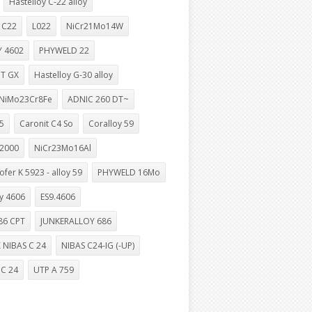
Hastelloy C-22 alloy
 C22
L022
NiCr21Mo14W
Y 4602
PHYWELD 22
T GX
Hastelloy G-30 alloy
NiMo23Cr8Fe
ADNIC 260 DT~
5
Caronit C4 So
Coralloy 59
-2000
NiCr23Mo16Al
ofer K 5923 - alloy 59
PHYWELD 16Mo
y 4606
ES9.4606
86 CPT
JUNKERALLOY 686
 NIBAS C 24
NIBAS C24-IG (-UP)
 C 24
UTP A 759