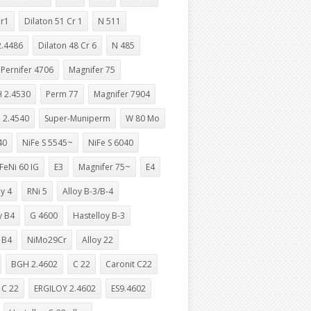
Cr1
Dilaton 51 Cr 1
N 511
.4486
Dilaton 48 Cr 6
N 485
Pernifer 4706
Magnifer 75
 2.4530
Perm 77
Magnifer 7904
 2.4540
Super-Muniperm
W 80 Mo
40
NiFe S 5545~
NiFe S 6040
FeNi 60 IG
E3
Magnifer 75~
E4
y 4
RNi 5
Alloy B-3/B-4
y B4
G 4600
Hastelloy B-3
 B4
NiMo29Cr
Alloy 22
BGH 2.4602
C 22
Caronit C22
C 22
ERGILOY 2.4602
ES9.4602