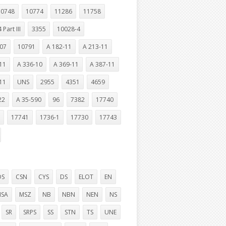
10748
10774
11286
11758
 Part III
3355
10028-4
07
10791
A 182-11
A 213-11
11
A 336-10
A 369-11
A 387-11
11
UNS
2955
4351
4659
22
A 35-590
96
7382
17740
17741
1736-1
17730
17743
DS
CSN
CYS
DS
ELOT
EN
SA
MSZ
NB
NBN
NEN
NS
SR
SRPS
SS
STN
TS
UNE