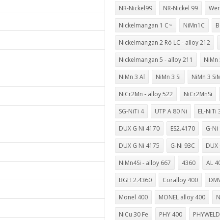
NR-Nickel99
NR-Nickel 99
Wer
Nickelmangan 1 C~
NiMn1C
B
Nickelmangan 2 Rö LC - alloy 212
Nickelmangan 5 - alloy 211
NiMn 
NiMn 3 Al
NiMn 3 Si
NiMn 3 Si
NiCr2Mn - alloy 522
NiCr2MnSi
SG-NiTi 4
UTP A 80 Ni
EL-NiTi 
DUX G Ni 4170
ES2.4170
G-Ni
DUX G Ni 4175
G-Ni 93C
DUX 
NiMn4Si - alloy 667
4360
AL 4
BGH 2.4360
Coralloy 400
DMV
Monel 400
MONEL alloy 400
N
NiCu 30 Fe
PHY 400
PHYWELD