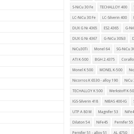
S-NiCu 30 Fe
TECHALLOY 400
LC-NiCu 30 Fe
LC-Silverin 400
DUX G Ni 4365
ES2.4365
G-Ni
DUX G Ni 4367
G-NiCu 30Si3
NiCu30Ti
Monel 64
SG-NiCu 3
ATI K-500
BGH 2.4375
Corall
Monel K 500
MONEL K-500
Nic
Nicorros K 6530 - alloy 190
NiCu 
TECHALLOY K 500
Werkstoff K-5
IGS-Silverin 418
NIBAS 400-IG
UTP A 80 M
Magnifer 53
NiFe
Dilaton 54
NiFe45
Pernifer 55
Pernifer 51 - alloy 51
AL 4750