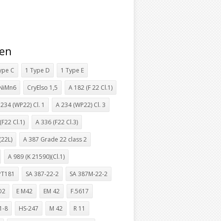
gen
ype C
1 Type D
1 Type E
NiMn6
CryElso 1,5
A 182 (F 22 Cl.1)
 234 (WP22) Cl. 1
A 234 (WP22) Cl. 3
(F22 Cl.1)
A 336 (F22 Cl.3)
(22L)
A 387 Grade 22 class 2
A 989 (K 21590)(Cl.1)
PT181
SA 387-22-2
SA 387M-22-2
O2
E M42
EM 42
F.5617
1-8
HS-247
M 42
R 11