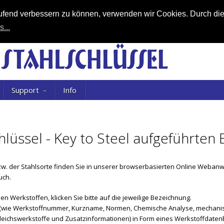
laufend verbessern zu können, verwenden wir Cookies. Durch di
s...
Support
Info
chlüssel - Key to Steel aufgeführte
w. der Stahlsorte finden Sie in unserer browserbasierten Online Web
uch.
en Werkstoffen, klicken Sie bitte auf die jeweilige Bezeichnung.
en (wie Werkstoffnummer, Kurzname, Normen, Chemische Analyse, mechanis
ichswerkstoffe und Zusatzinformationen) in Form eines Werkstoffdatenb