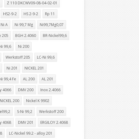
Z 110 DKCWV09-08-04-02-01
HS2-9-2
HS 2-9-2
Rp 11
 Ni A
Ni 99,7 Mg
Ni99,7Mg0,07
y 205
BGH 2.4060
BR-Nickel99,6
Ni 99,6
Ni 200
Werkstoff 205
LC-Ni 99,6
Ni 201
NICKEL 201
Ni 99,4 Fe
AL 200
AL 201
y 4066
DMV 200
Inox 2.4066
NICKEL 200
Nickel K 9902
el99,2
S-Ni 99,2
Werkstoff 200
y 4068
DMV 201
ERGILOY 2.4068
,8
LC-Nickel 99.2 - alloy 201