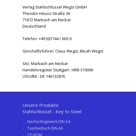
Verlag Stahlschlüssel Wegst GmbH
Theodor-Heuss-Straße 36
71672 Marbach am Neckar
Deutschland
Telefon: +49 (0)7144 / 603-0
Geschäftsführer: Claus Wegst, Micah Wegst
Sitz: Marbach am Neckar
Handelsregister Stuttgart : HRB-310090
USt.IdNr.: DE 146132876
Unsere Produkte
Stahlschlüssel - Key to Steel
Nachschlagewerk DIN A4
Taschenbuch DIN A6
CD-ROM